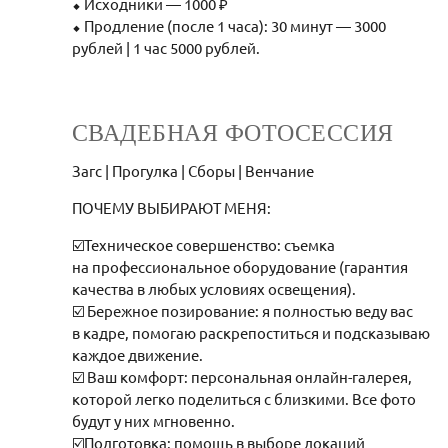
⬥ Исходники — 1000 ₽
⬥ Продление (после 1 часа): 30 минут — 3000
рублей | 1 час 5000 рублей.
СВАДЕБНАЯ ФОТОСЕССИЯ
Загс | Прогулка | Сборы | Венчание
ПОЧЕМУ ВЫБИРАЮТ МЕНЯ:
☑️Техническое совершенство: съемка
на профессиональное оборудование (гарантия
качества в любых условиях освещения).
☑️ Бережное позирование: я полностью веду вас
в кадре, помогаю раскрепоститься и подсказываю
каждое движение.
☑️ Ваш комфорт: персональная онлайн-галерея,
которой легко поделиться с близкими. Все фото
будут у них мгновенно.
☑️Подготовка: помощь в выборе локаций