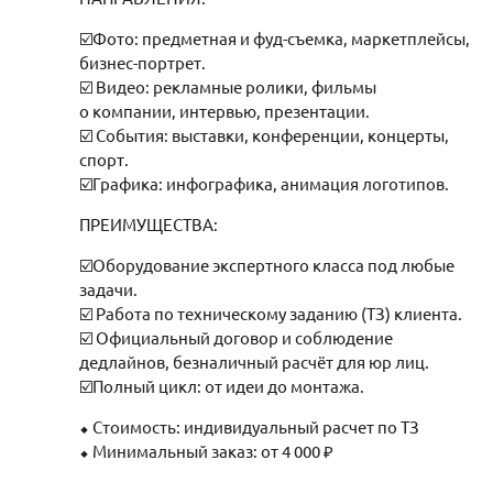
☑️Фото: предметная и фуд-съемка, маркетплейсы,
бизнес-портрет.
☑️ Видео: рекламные ролики, фильмы
о компании, интервью, презентации.
☑️ События: выставки, конференции, концерты,
спорт.
☑️Графика: инфографика, анимация логотипов.
ПРЕИМУЩЕСТВА:
☑️Оборудование экспертного класса под любые
задачи.
☑️ Работа по техническому заданию (ТЗ) клиента.
☑️ Официальный договор и соблюдение
дедлайнов, безналичный расчёт для юр лиц.
☑️Полный цикл: от идеи до монтажа.
⬥ Стоимость: индивидуальный расчет по ТЗ
⬥ Минимальный заказ: от 4 000 ₽