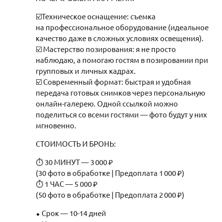
☑️Техническое оснащение: съемка
на профессиональное оборудование (идеальное
качество даже в сложных условиях освещения).
☑️ Мастерство позирования: я не просто
наблюдаю, а помогаю гостям в позировании при
групповых и личных кадрах.
☑️ Современный формат: быстрая и удобная
передача готовых снимков через персональную
онлайн-галерею. Одной ссылкой можно
поделиться со всеми гостями — фото будут у них
мгновенно.
СТОИМОСТЬ И БРОНЬ:
⏱ 30 МИНУТ — 3 000 ₽
(30 фото в обработке | Предоплата 1 000 ₽)
⏱ 1 ЧАС — 5 000 ₽
(50 фото в обработке | Предоплата 2 000 ₽)
⬥ Срок — 10-14 дней