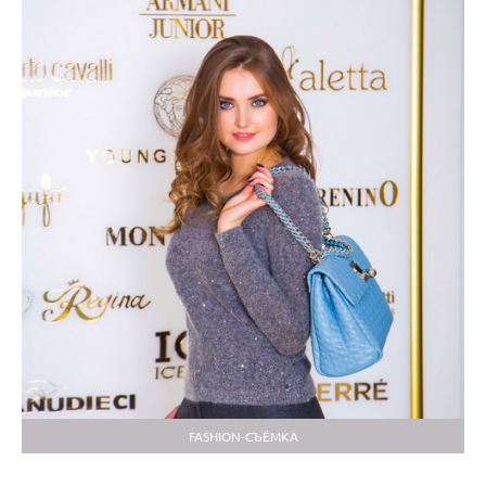
FASHION-СЪЁМКА